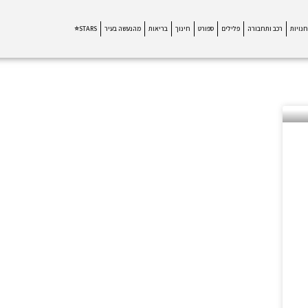
חנויות
רכב ותחבורה
פלילים
ספורט
חינוך
בריאות
מהנעשה בעיר
STARS⭐