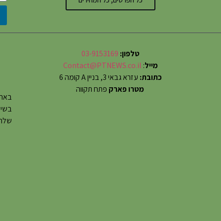
טלפון:
03-9153169
מייל
:
Contact@PTNEWS.co.il
כתובת:
עזרא גבאי 3, בניין A קומה 6
מטרו פארק
פתח תקווה
באתר
שלחו