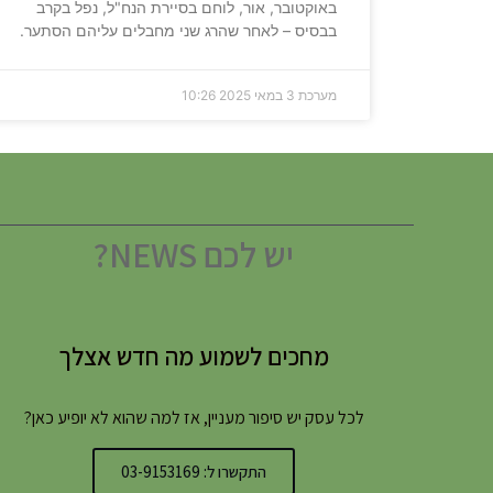
באוקטובר, אור, לוחם בסיירת הנח"ל, נפל בקרב
בבסיס – לאחר שהרג שני מחבלים עליהם הסתער.
מערכת
3 במאי 2025
10:26
יש לכם NEWS?
מחכים לשמוע מה חדש אצלך
לכל עסק יש סיפור מעניין, אז למה שהוא לא יופיע כאן?
התקשרו ל: 03-9153169