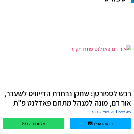
רכש לספורטן: שחקן נבחרת הדייוויס לשעבר,
אור רם, מונה למנהל מתחם פאדלנט פ"ת
מערכת
31 ביולי 2026
פרסמו אצלנו
שלחו הודעה
החלוץ עידן קוסטאקי ("קוסטה")
חוזר הביתה: יצטרף לקבוצת נערים