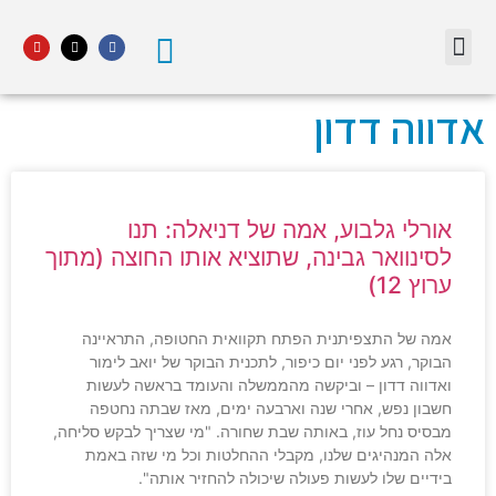
נדל"ן מסחרי חם
מהנעשה בעיר
נדל"ן בפתח תקווה
מדור STARS פתח תקווה
אינדקס עסקים
אוכל ובילויים
רכב ותחבורה
הייטק וטכנולוגיה
אדווה דדון
אורלי גלבוע, אמה של דניאלה: תנו
לסינוואר גבינה, שתוציא אותו החוצה (מתוך
ערוץ 12)
אמה של התצפיתנית הפתח תקוואית החטופה, התראיינה
הבוקר, רגע לפני יום כיפור, לתכנית הבוקר של יואב לימור
ואדווה דדון – וביקשה מהממשלה והעומד בראשה לעשות
חשבון נפש, אחרי שנה וארבעה ימים, מאז שבתה נחטפה
מבסיס נחל עוז, באותה שבת שחורה. "מי שצריך לבקש סליחה,
אלה המנהיגים שלנו, מקבלי ההחלטות וכל מי שזה באמת
בידיים שלו לעשות פעולה שיכולה להחזיר אותה".