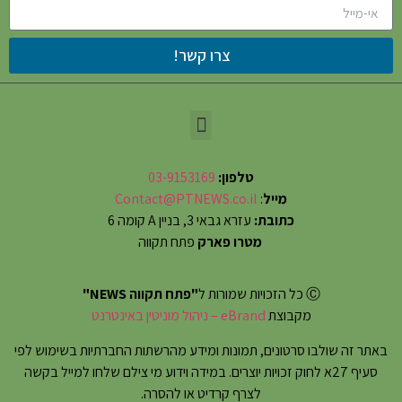
צרו קשר!
טלפון:
03-9153169
מייל
:
Contact@PTNEWS.co.il
כתובת:
עזרא גבאי 3, בניין A קומה 6
מטרו פארק
פתח תקווה
Ⓒ כל הזכויות שמורות ל
"פתח תקווה NEWS"
מקבוצת
eBrand – ניהול מוניטין באינטרנט
באתר זה שולבו סרטונים, תמונות ומידע מהרשתות החברתיות בשימוש לפי
סעיף 27א לחוק זכויות יוצרים. במידה וידוע מי צילם שלחו למייל בקשה
לצרף קרדיט או להסרה.