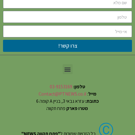
צרו קשר!
טלפון:
03-9153169
מייל
:
Contact@PTNEWS.co.il
כתובת:
עזרא גבאי 3, בניין A קומה 6
מטרו פארק
פתח תקווה
Ⓒ
כל הזכויות שמורות ל
"פתח תקווה NEWS"