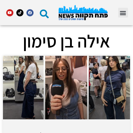
מדור STARS פתח תקווה
אילה בן סימון