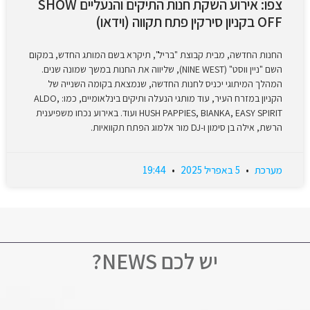
צפו: אירוע השקת חנות התיקים והנעליים SHOW
OFF בקניון סירקין פתח תקווה (וידאו)
החנות החדשה, מבית קבוצת "בריל", תיקרא בשם המותג החדש, במקום
השם "ניין ווסט" (NINE WEST), שליווה את החנות במשך שמונה שנים.
המהלך המיתוגי יכניס לחנות החדשה, שנמצאת בקומה השנייה של
הקניון במזרח העיר, עוד מותגי הנעלה ותיקים בינלאומיים, כמו: ALDO,
HUSH PAPPIES, BIANKA, EASY SPIRIT ועוד. באירוע נכחו משפיענית
הרשת, אילה בן סימון ו-DJ מור אלמוג הפתח תקוואיות.
מערכת
5 באפריל 2025
19:44
יש לכם NEWS?