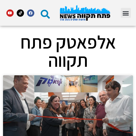
מדור STARS פתח תקווה
אלפאטק פתח
תקווה