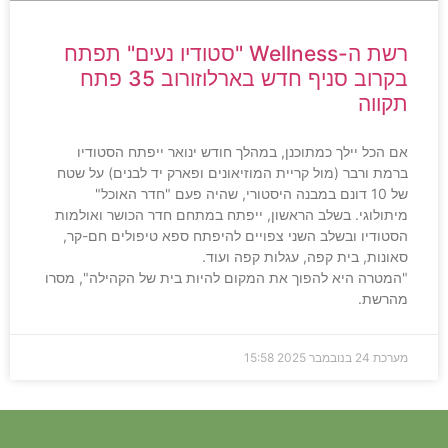
רשת ה-Wellness "סטודיו נעים" תפתח
בקרוב סניף חדש בארלוזורוב 35 פתח
תקווה
אם הכל יילך כמתוכנן, במהלך חודש ינואר ייפתח הסטודיו
ברמת ורבר (מול קריית המוזיאונים ופארק יד לבנים) על שטח
של 10 דונם במבנה היסטורי, שהיה פעם "חדר האוכל"
מיתולוגי. בשלב הראשון, ייפתח במתחם חדר הכושר ואולמות
הסטודיו ובשלב השני צפויים להיפתח ספא טיפולים חם-קר,
סאונות, בית קפה, עגלות קפה ועוד.
"המטרה היא להפוך את המקום להיות בית של הקהילה", מסרו
מהרשת.
מערכת
24 בנובמבר 2025
15:58