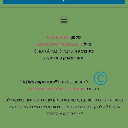
טלפון:
03-9153169
מייל
:
Contact@PTNEWS.co.il
כתובת:
עזרא גבאי 3, בניין A קומה 6
מטרו פארק
פתח תקווה
Ⓒ
כל הזכויות שמורות ל
"פתח תקווה NEWS"
מקבוצת
eBrand – ניהול מוניטין באינטרנט
באתר זה שולבו סרטונים, תמונות ומידע מהרשתות החברתיות בשימוש לפי
סעיף 27א לחוק זכויות יוצרים. במידה וידוע מי צילם שלחו למייל בקשה
לצרף קרדיט או להסרה.