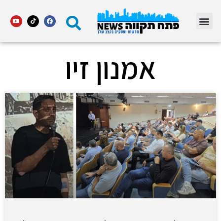
מדור STARS פתח תקווה
אמנון זיו