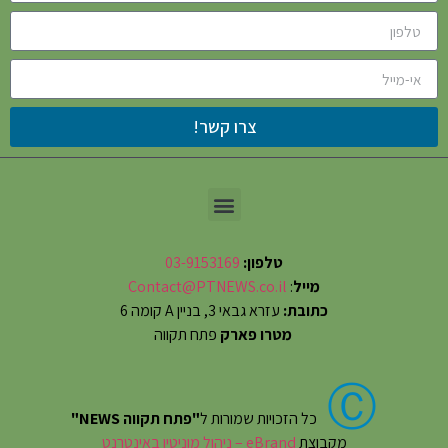
צרו קשר!
טלפון:
03-9153169
מייל
:
Contact@PTNEWS.co.il
כתובת:
עזרא גבאי 3, בניין A קומה 6
מטרו פארק
פתח תקווה
Ⓒ
כל הזכויות שמורות ל
"פתח תקווה NEWS"
מקבוצת
eBrand – ניהול מוניטין באינטרנט