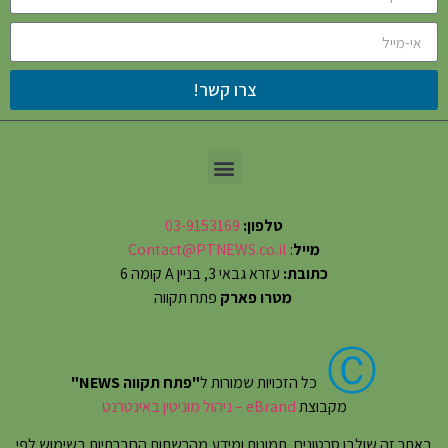
צרו קשר!
טלפון:
03-9153169
מייל
:
Contact@PTNEWS.co.il
כתובת:
עזרא גבאי 3, בניין A קומה 6
מטרו פארק
פתח תקווה
Ⓒ
כל הזכויות שמורות ל
"פתח תקווה NEWS"
מקבוצת
eBrand – ניהול מוניטין באינטרנט
באתר זה שולבו סרטונים, תמונות ומידע מהרשתות החברתיות בשימוש לפי