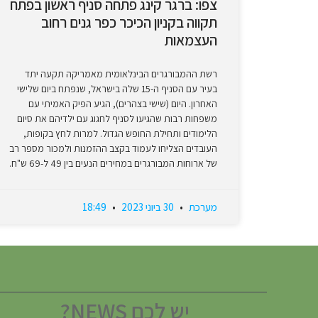
צפו: ברגר קינג פתחה סניף ראשון בפתח
תקווה בקניון הכיכר כפר גנים רחוב
העצמאות
רשת ההמבורגרים הבינלאומית מאמריקה תקעה יתד
בעיר עם הסניף ה-15 שלה בישראל, שנפתח ביום שלישי
האחרון. היום (שישי בצהרים), הגיע הפיק האמיתי עם
משפחות רבות שהגיעו לסניף לחגוג עם ילדיהם את סיום
הלימודים ותחילת החופש הגדול. למרות לחץ בקופות,
העובדים הצליחו לעמוד בקצב ההזמנות ולמכור מספר רב
של ארוחות המבורגרים במחירים הנעים בין 49 ל-69 ש"ח.
מערכת
30 ביוני 2023
18:49
יש לכם NEWS?