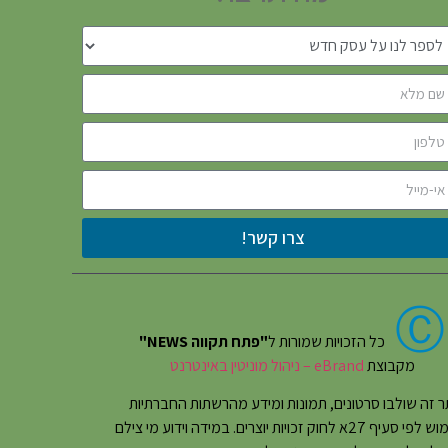
צרו קשר!
Ⓒ
כל הזכויות שמורות ל
"פתח תקווה NEWS"
מקבוצת
eBrand – ניהול מוניטין באינטרנט
 זה שולבו סרטונים, תמונות ומידע מהרשתות החברתיות
בשימוש לפי סעיף 27א לחוק זכויות יוצרים. במידה וידוע מי צילם