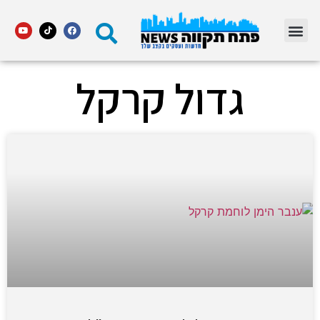
מדור STARS פתח תקווה
גדול קרקל