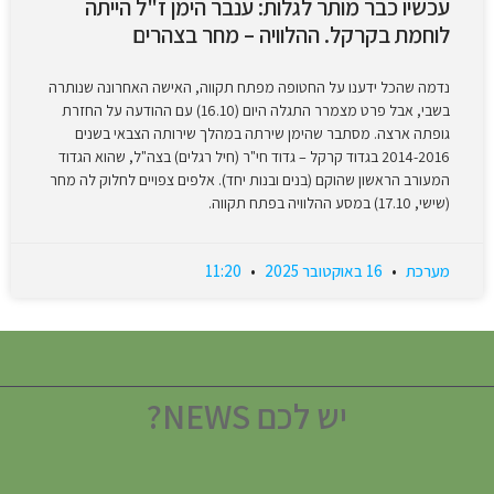
עכשיו כבר מותר לגלות: ענבר הימן ז"ל הייתה
לוחמת בקרקל. ההלוויה – מחר בצהרים
נדמה שהכל ידענו על החטופה מפתח תקווה, האישה האחרונה שנותרה
בשבי, אבל פרט מצמרר התגלה היום (16.10) עם ההודעה על החזרת
גופתה ארצה. מסתבר שהימן שירתה במהלך שירותה הצבאי בשנים
2014-2016 בגדוד קרקל – גדוד חי"ר (חיל רגלים) בצה"ל, שהוא הגדוד
המעורב הראשון שהוקם (בנים ובנות יחד). אלפים צפויים לחלוק לה מחר
(שישי, 17.10) במסע ההלוויה בפתח תקווה.
מערכת
16 באוקטובר 2025
11:20
יש לכם NEWS?