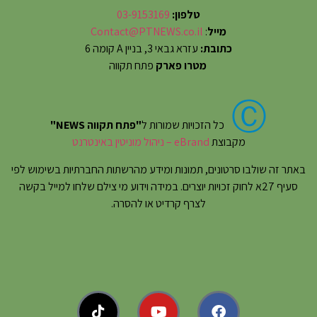
טלפון:
03-9153169
מייל
:
Contact@PTNEWS.co.il
כתובת:
עזרא גבאי 3, בניין A קומה 6
מטרו פארק
פתח תקווה
Ⓒ
כל הזכויות שמורות ל
"פתח תקווה NEWS"
מקבוצת
eBrand – ניהול מוניטין באינטרנט
באתר זה שולבו סרטונים, תמונות ומידע מהרשתות החברתיות בשימוש לפי
סעיף 27א לחוק זכויות יוצרים. במידה וידוע מי צילם שלחו למייל בקשה
לצרף קרדיט או להסרה.