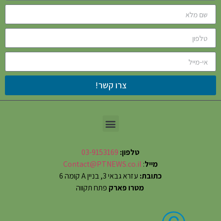
צרו קשר!
טלפון:
03-9153169
מייל
:
Contact@PTNEWS.co.il
כתובת:
עזרא גבאי 3, בניין A קומה 6
מטרו פארק
פתח תקווה