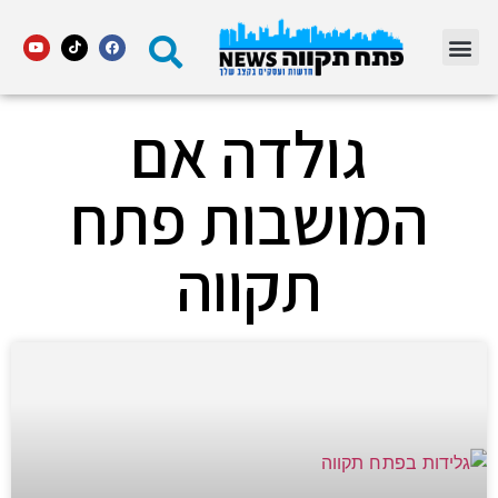
מדור STARS פתח תקווה
גולדה אם
המושבות פתח
תקווה