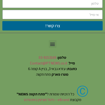
צרו קשר!
טלפון:
03-9153169
מייל
:
Contact@PTNEWS.co.il
כתובת:
עזרא גבאי 3, בניין A קומה 6
מטרו פארק
פתח תקווה
Ⓒ
כל הזכויות שמורות ל
"פתח תקווה NEWS"
מקבוצת
eBrand – ניהול מוניטין באינטרנט