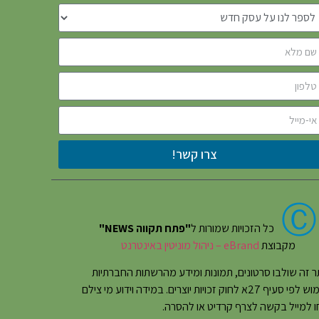
צרו קשר!
Ⓒ
כל הזכויות שמורות ל
"פתח תקווה NEWS"
מקבוצת
eBrand – ניהול מוניטין באינטרנט
 זה שולבו סרטונים, תמונות ומידע מהרשתות החברתיות
בשימוש לפי סעיף 27א לחוק זכויות יוצרים. במידה וידוע מי צילם
 למייל בקשה לצרף קרדיט או להסרה.