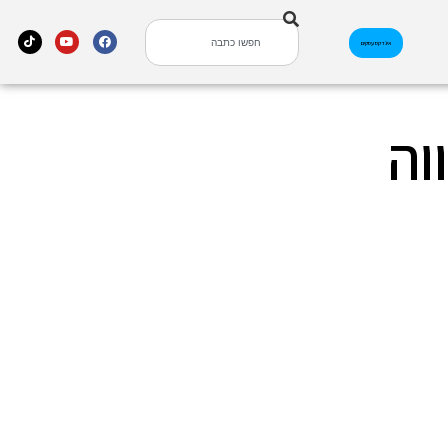
אינדקס עסקים
וה