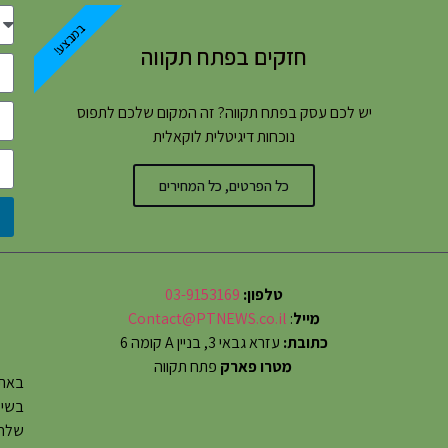
במבצע!
חזקים בפתח תקווה
יש לכם עסק בפתח תקווה? זה המקום שלכם לתפוס
נוכחות דיגיטלית לוקאלית
כל הפרטים, כל המחירים
טלפון:
03-9153169
מייל
:
Contact@PTNEWS.co.il
כתובת:
עזרא גבאי 3, בניין A קומה 6
מטרו פארק
פתח תקווה
באתר
שלחו