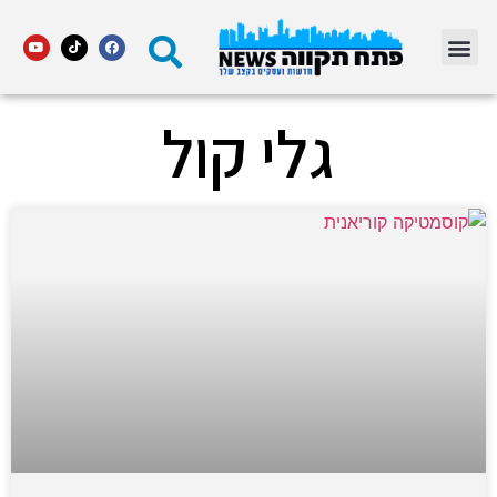
מדור STARS פתח תקווה
גלי קול