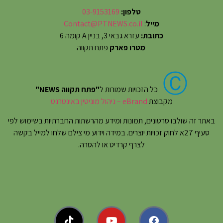
טלפון:
03-9153169
מייל
:
Contact@PTNEWS.co.il
כתובת:
עזרא גבאי 3, בניין A קומה 6
מטרו פארק
פתח תקווה
Ⓒ
כל הזכויות שמורות ל
"פתח תקווה NEWS"
מקבוצת
eBrand – ניהול מוניטין באינטרנט
באתר זה שולבו סרטונים, תמונות ומידע מהרשתות החברתיות בשימוש לפי
סעיף 27א לחוק זכויות יוצרים. במידה וידוע מי צילם שלחו למייל בקשה
לצרף קרדיט או להסרה.