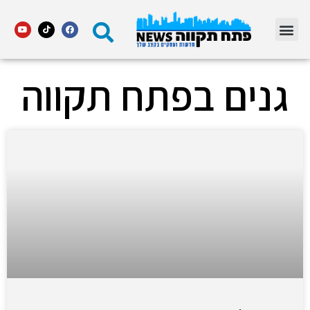
מדור STARS פתח תקווה
גנים בפתח תקווה