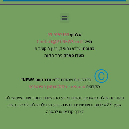
טלפון:
03-9153169
מייל
:
Contact@PTNEWS.co.il
כתובת:
עזרא גבאי 3, בניין A קומה 6
מטרו פארק
פתח תקווה
Ⓒ
כל הזכויות שמורות ל
"פתח תקווה NEWS"
מקבוצת
eBrand – ניהול מוניטין באינטרנט
באתר זה שולבו סרטונים, תמונות ומידע מהרשתות החברתיות בשימוש לפי
סעיף 27א לחוק זכויות יוצרים. במידה וידוע מי צילם שלחו למייל בקשה
לצרף קרדיט או להסרה.