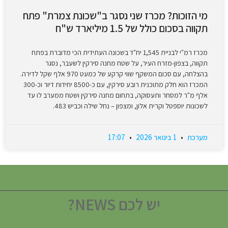
מי הזוכות? מכרז שני נסגר ב"שכונת צמרת" פתח
תקווה בסכום כולל של 1.5 מיליארד ש"ח
מכרז רמ"י לבניית 1,545 יח"ד בשכונה העתידית הכי מדוברת בפתח
תקווה, בצפון-מזרח העיר, על שטח מחנה סירקין לשעבר, נסגר
בהצלחה, עם סכום המשקף שווי קרקע של כמעט 970 אלף שקל לדירה.
המכרז הוא חלק מתוכנית רובע סירקין, עם כ-8500 יחידות דיור וכ-300
אלף מ"ר למסחר ותעסוקה, בתחום מחנה סירקין ושטח ממערב לו עד
לשכונות יוספטל וקרית אלון, ומצפון – נחל שילה וכביש 483.
מערכת
1 בינואר 2026
17:07
יש לכם NEWS?