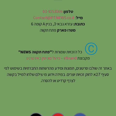
טלפון:
03-9153169
מייל
:
Contact@PTNEWS.co.il
כתובת:
עזרא גבאי 3, בניין A קומה 6
מטרו פארק
פתח תקווה
Ⓒ
כל הזכויות שמורות ל
"פתח תקווה NEWS"
מקבוצת
eBrand – ניהול מוניטין באינטרנט
באתר זה שולבו סרטונים, תמונות ומידע מהרשתות החברתיות בשימוש לפי
סעיף 27א לחוק זכויות יוצרים. במידה וידוע מי צילם שלחו למייל בקשה
לצרף קרדיט או להסרה.