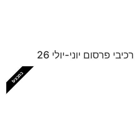
כאן?
התקשרו ל: 03-9153169
רכיבי פרסום יוני-יולי 26
במבצע!
חזקים בפתח תקווה
יש לכם עסק בפתח תקווה? זה המקום שלכם
לתפוס נוכחות דיגיטלית לוקאלית
כל הפרטים, כל המחירים