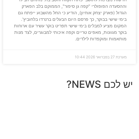
וההסעדה הפופולרי "קפה גן סיפור", הממוקם בלב הפארק
הגדול (פארק יצחק אוחיון), הודיע כי החל מהשבוע ייפתח גם
בימי שישי בבוקר, כך פרסם היום הבעלים ברנרדו בלחוביץ'.
המקום מציע למבלים בימי שישי תפריט בוקר עשיר עם ארוחות
בוקר מגוונות, מאפים טריים וקפה איכותי למבוגרים, לצד מנות
מותאמות ומוקפדות לילדים.
מערכת
27 בפברואר 2026
10:44
יש לכם NEWS?
מחכים לשמוע מה חדש אצלך
לכל עסק יש סיפור מעניין, אז למה שהוא לא יופיע