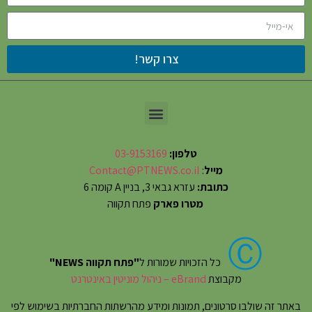
צרו קשר!
טלפון:
03-9153169
מייל
:
Contact@PTNEWS.co.il
כתובת:
עזרא גבאי 3, בניין A קומה 6
מטרו פארק
פתח תקווה
Ⓒ
כל הזכויות שמורות ל
"פתח תקווה NEWS"
מקבוצת
eBrand – ניהול מוניטין באינטרנט
באתר זה שולבו סרטונים, תמונות ומידע מהרשתות החברתיות בשימוש לפי