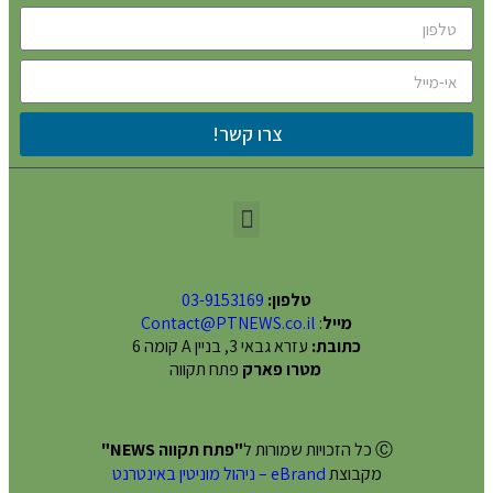
צרו קשר!
טלפון:
03-9153169
מייל
:
Contact@PTNEWS.co.il
כתובת:
עזרא גבאי 3, בניין A קומה 6
מטרו פארק
פתח תקווה
Ⓒ כל הזכויות שמורות ל
"פתח תקווה NEWS"
מקבוצת
eBrand – ניהול מוניטין באינטרנט