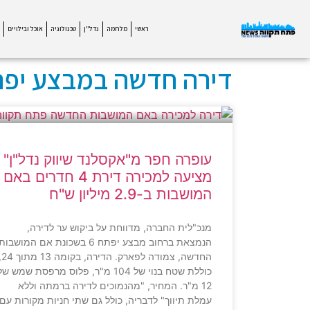
ראשי
מלחמה
נדל"ן
טכנולוגיה
אוכל ובילויים
דירה חדשה במבצע יפת
עופרה חפר מ"אקסלנד שיווק נדל"ן"
מציעה למכירה דירת 4 חדרים באם
המושבות ב-2.9 מיליון ש"ח
מנכ"לית החברה, מדווחת על ביקוש ער לדירה,
הנמצאת ברחוב מבצע יפתח 6 בשכונת אם המושבות
החדשה, צמודה לפארק. הד
כוללת שטח בנוי של 104 מ"ר, פלוס מרפסת שמש ש
12 מ"ר. המחיר, "מהנמוכים לדירה ברמתה וללא
עמלת תיווך" לדבריה, כולל גם שתי חניות מקורות עם