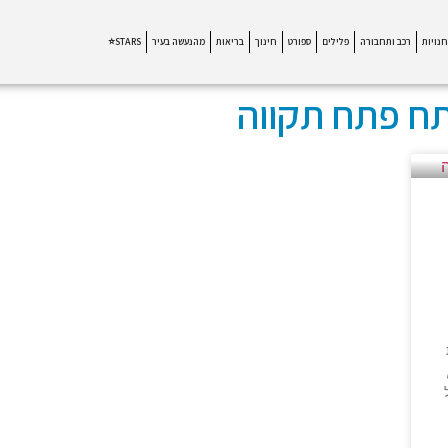
חנויות
רכב ותחבורה
פלילים
ספורט
חינוך
בריאות
מהנעשה בעיר
STARS⭐
ח פתח תקווה
ירה, בקומה 13 מתוך 24,
ל