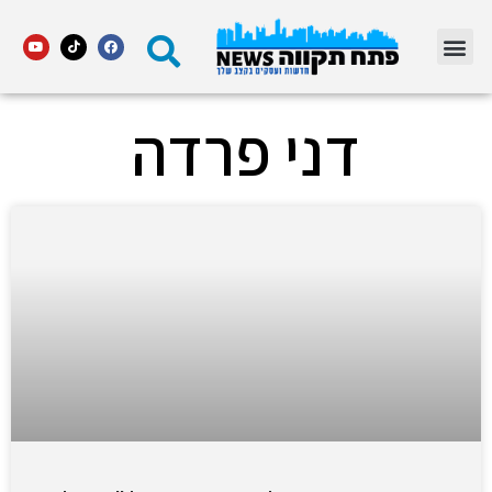
מדור STARS פתח תקווה
דני פרדה