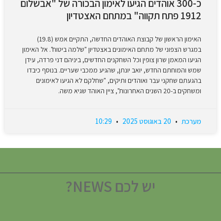
כ-300 אוהדים הגיעו לאימון הבכורה של "אבשלום
1912 פתח תקווה" במתחם האצטדיון
האימון הראשון של קבוצת האוהדים החדשה, התקיים אמש (19.8)
במגרש הצפוני של מתחם האימונים באצטדיון "שלמה ביטוח". אל האימון
הגיעו המאמן שרון צופין וכל השחקנים החדשים, ביניהם דני פרדה, עידן
שמש והמוחתם החדש, יואב יונתן, שהגיע ממכבי שעריים. בנוסף כיבדו
בהגעתם שחקני עבר ואוהדים ותיקים, "שחלקם לא הגיעו לאימונים
ומשחקים ב-20 השנים האחרונות", ציין האוהד שגיא משה.
מערכת
20 באוגוסט 2025
10:29
יש לכם NEWS?