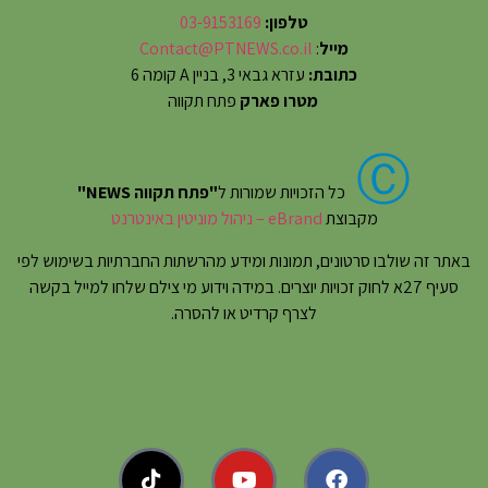
טלפון:
03-9153169
מייל
:
Contact@PTNEWS.co.il
כתובת:
עזרא גבאי 3, בניין A קומה 6
מטרו פארק
פתח תקווה
Ⓒ
כל הזכויות שמורות ל
"פתח תקווה NEWS"
מקבוצת
eBrand – ניהול מוניטין באינטרנט
באתר זה שולבו סרטונים, תמונות ומידע מהרשתות החברתיות בשימוש לפי
סעיף 27א לחוק זכויות יוצרים. במידה וידוע מי צילם שלחו למייל בקשה
לצרף קרדיט או להסרה.