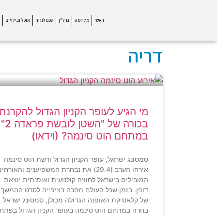
ראשי
מלחמה
נדל"ן
טכנולוגיה
אוכל ובילויים
דריה
מי הגיע לעופר הקניון הגדול להקרנת
בכורה של "השטן לובשת פראדה 2"
במתחם הוט סינמה? (וידאו)
סמסונג ישראל, עופר הקניון הגדול ורשת הוט סינמה
אירחו הערב (29.4) את נבחרת המשפיענים והאורחי
המובילים בישראל לחוויה קולנועית ואופנתית יוצאת
דופן. בזמן שכל העולם מחכה בציפייה לסרט ההמשך
של קלאסיקת האופנה הגדולה מכולן, סמסונג ישראל
בחרה במתחם הוט סינמה בעופר הקניון הגדול בפתח