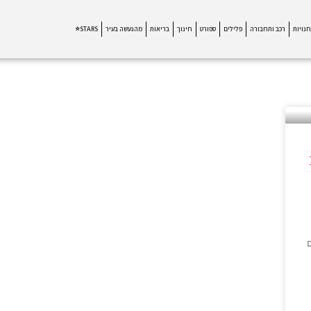
חנויות
רכב ותחבורה
פלילים
ספורט
חינוך
בריאות
מהנעשה בעיר
STARS⭐
ם