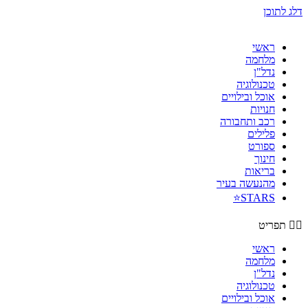
דלג לתוכן
ראשי
מלחמה
נדל"ן
טכנולוגיה
אוכל ובילויים
חנויות
רכב ותחבורה
פלילים
ספורט
חינוך
בריאות
מהנעשה בעיר
STARS⭐
תפריט
ראשי
מלחמה
נדל"ן
טכנולוגיה
אוכל ובילויים