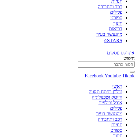
חנויות
רכב ותחבורה
פלילים
ספורט
חינוך
בריאות
מהנעשה בעיר
STARS⭐
אינדקס עסקים
חיפוש
Facebook
Youtube
Tiktok
ראשי
נדל"ן בפתח תקווה
הייטק וטכנולוגיה
אוכל ובילויים
פלילים
מהנעשה בעיר
רכב ותחבורה
חנויות
ספורט
חינוך