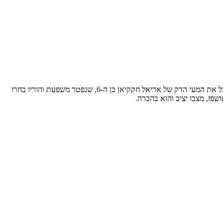
הישג חסר תקדים לבית החולים הפתח תקוואי מקבוצת כללית, כשדניאל ביטון בן ה-36, שחי כבר 17 שנים ללא מערכת עיכול מתפקדת וניזון מעירוי, קיבל את המעי הדק של אריאל חקקיאן בן ה-6, שנפטר משפעת והוריו בחרו
שפז, מצבו יציב והוא בהכרה.