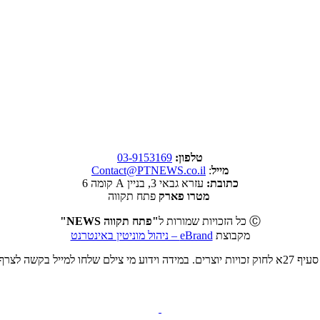
טלפון:
03-9153169
מייל
:
Contact@PTNEWS.co.il
כתובת:
עזרא גבאי 3, בניין A קומה 6
מטרו פארק
פתח תקווה
Ⓒ כל הזכויות שמורות ל
"פתח תקווה NEWS"
מקבוצת
eBrand – ניהול מוניטין באינטרנט
ט או להסרה.