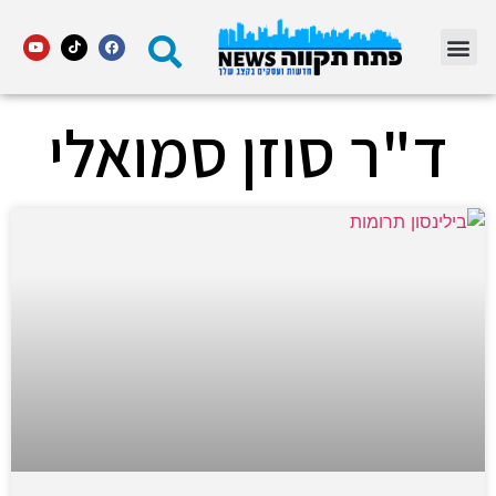
מדור STARS פתח תקווה
ד"ר סוזן סמואלי