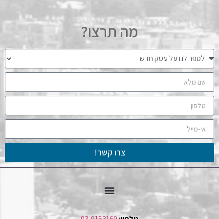
מה תרצו?
צרו קשר!
טלפון:
03-9153169