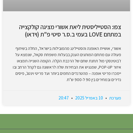
צפו: הסטייליסטית ליאת אשורי מציגה קולקצייה
במתחם LOVE בעמי ב.ס.ר סיטי פ"ת (וידאו)
אשורי, אושיית האופנה והסטיילינג מהמובילות בישראל, החלה בשיתוף
פעולה עם מתחם המותגים הענק בבעלות משפחת סקאל, שנמצא על
ז'בוטינסקי מול תחנת שחם של הרכבת הקלה. הקומה השנייה תמצאו
איזור POP-UP, שמנגיש את הבחירות שלה לראשונה גם לקהל הרחב ובו
יימכרו פריטי אופנה – מהטרנדים החמים ביותר ועד פריטי וינטג', פיסים
נדירים ובמחירים בין 90 ל-900 ש"ח.
מערכת
10 באפריל 2025
20:47