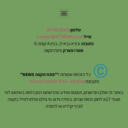
טלפון:
03-9153169
מייל
:
Contact@PTNEWS.co.il
כתובת:
עזרא גבאי 3, בניין A קומה 6
מטרו פארק
פתח תקווה
Ⓒ
כל הזכויות שמורות ל
"פתח תקווה NEWS"
מקבוצת
eBrand – ניהול מוניטין באינטרנט
באתר זה שולבו סרטונים, תמונות ומידע מהרשתות החברתיות בשימוש לפי
סעיף 27א לחוק זכויות יוצרים. במידה וידוע מי צילם שלחו למייל בקשה
לצרף קרדיט או להסרה.