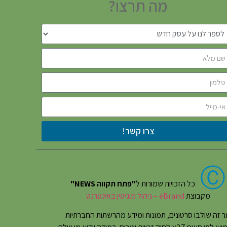
מה תרצו?
צרו קשר!
Ⓒ
כל הזכויות שמורות ל
"פתח תקווה NEWS"
מקבוצת
eBrand – ניהול מוניטין באינטרנט
 זה שולבו סרטונים, תמונות ומידע מהרשתות החברתיות