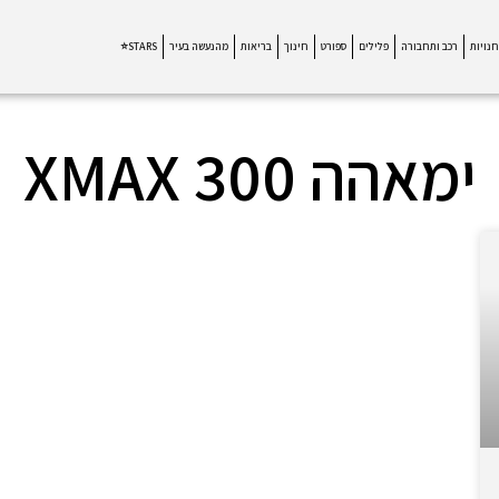
חנויות
רכב ותחבורה
פלילים
ספורט
חינוך
בריאות
מהנעשה בעיר
STARS⭐
ימאהה XMAX 300