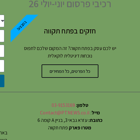
רכיבי פרסום יוני-יולי 26
במבצע!
חזקים בפתח תקווה
יש לכם עסק בפתח תקווה? זה המקום שלכם לתפוס
נוכחות דיגיטלית לוקאלית
כל הפרטים, כל המחירים
טלפון:
03-9153169
מייל
:
Contact@PTNEWS.co.il
כתובת:
עזרא גבאי 3, בניין A קומה 6
מטרו פארק
פתח תקווה
באתר