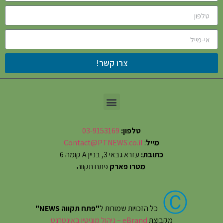
צרו קשר!
טלפון:
03-9153169
מייל
:
Contact@PTNEWS.co.il
כתובת:
עזרא גבאי 3, בניין A קומה 6
מטרו פארק
פתח תקווה
Ⓒ
כל הזכויות שמורות ל
"פתח תקווה NEWS"
מקבוצת
eBrand – ניהול מוניטין באינטרנט