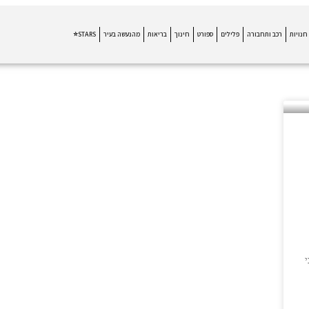
חנויות
רכב ותחבורה
פלילים
ספורט
חינוך
בריאות
מהנעשה בעיר
STARS⭐