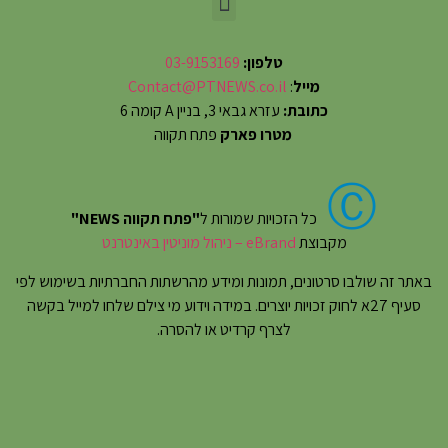
טלפון:
03-9153169
מייל
:
Contact@PTNEWS.co.il
כתובת:
עזרא גבאי 3, בניין A קומה 6
מטרו פארק
פתח תקווה
Ⓒ
כל הזכויות שמורות ל
"פתח תקווה NEWS"
מקבוצת
eBrand – ניהול מוניטין באינטרנט
באתר זה שולבו סרטונים, תמונות ומידע מהרשתות החברתיות בשימוש לפי
סעיף 27א לחוק זכויות יוצרים. במידה וידוע מי צילם שלחו למייל בקשה
לצרף קרדיט או להסרה.