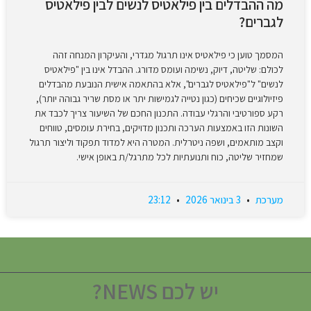
מה ההבדלים בין פילאטיס לנשים לבין פילאטיס
לגברים?
המסמך טוען כי פילאטיס אינו תרגול מגדרי, והעיקרון המנחה זהה
לכולם: שליטה, דיוק, נשימה ועומס מדורג. ההבדל אינו בין "פילאטיס
לנשים" ל"פילאטיס לגברים", אלא בהתאמה אישית הנובעת מהבדלים
פיזיולוגיים שכיחים (כגון נטייה לגמישות יתר או מסת שריר גבוהה יותר),
רקע ספורטיבי והרגלי עבודה. התכנון החכם של השיעור צריך לכבד את
השונות הזו באמצעות הערכה ותכנון מדויקים, בחירת עומסים, טווחים
וקצב מותאמים, ושפה ניטרלית. המטרה היא למדוד תפקוד וליצור תרגול
שמחזיר שליטה, כוח ותנועתיות לכל מתרגל/ת באופן אישי.
מערכת
3 בינואר 2026
23:12
יש לכם NEWS?