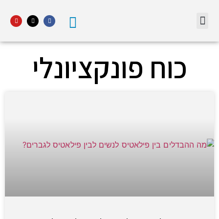
מדור STARS פתח תקווה
כוח פונקציונלי