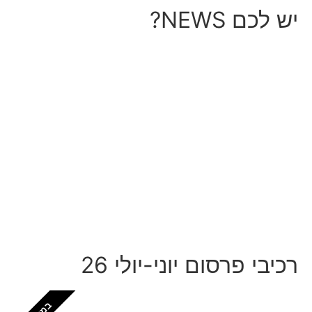
יש לכם NEWS?
מחכים לשמוע מה חדש אצלך
לכל עסק יש סיפור מעניין, אז למה שהוא לא יופיע
כאן?
התקשרו ל: 03-9153169
רכיבי פרסום יוני-יולי 26