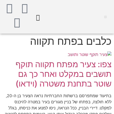
נדל"ן מסחרי חם
מהנעשה בעיר
נדל"ן בפתח תקווה
מדור STARS פתח תקווה
אינדקס עסקים
אוכל ובילויים
רכב ותחבורה
הייטק וטכנולוגיה
כלבים בפתח תקווה
צפו: צעיר מפתח תקווה תוקף
תושבים במקלט ואחר כך גם
שוטר בתחנת משטרה (וידאו)
בתיעוד שמתפרסם ברשתות החברתיות נראה הצעיר בן ה-20,
ללא חולצה, בפתחו של בניין מגורים בעיר במטרה להיכנס
למקלט. דיירי הבניין, ככל הנראה, ניסו למנוע את כניסתו, בגלל