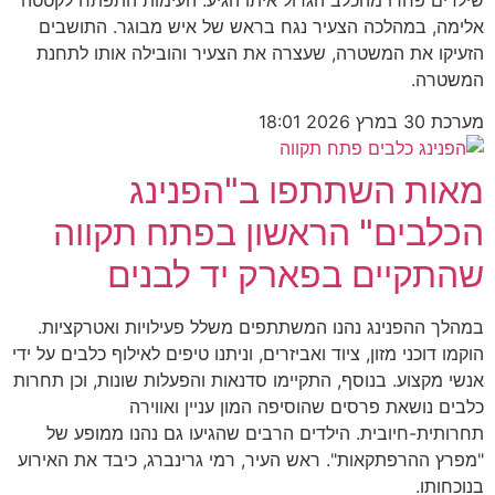
שילדים פחדו מהכלב הגדול איתו הגיע. העימות התפתח לקטטה
אלימה, במהלכה הצעיר נגח בראש של איש מבוגר. התושבים
הזעיקו את המשטרה, שעצרה את הצעיר והובילה אותו לתחנת
המשטרה.
מערכת
30 במרץ 2026
18:01
מאות השתתפו ב"הפנינג
הכלבים" הראשון בפתח תקווה
שהתקיים בפארק יד לבנים
במהלך ההפנינג נהנו המשתתפים משלל פעילויות ואטרקציות.
הוקמו דוכני מזון, ציוד ואביזרים, וניתנו טיפים לאילוף כלבים על ידי
אנשי מקצוע. בנוסף, התקיימו סדנאות והפעלות שונות, וכן תחרות
כלבים נושאת פרסים שהוסיפה המון עניין ואווירה
תחרותית-חיובית. הילדים הרבים שהגיעו גם נהנו ממופע של
"מפרץ ההרפתקאות". ראש העיר, רמי גרינברג, כיבד את האירוע
בנוכחותו.