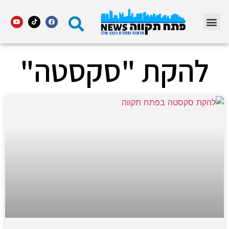
מדור STARS פתח תקווה
להקת "סקסטה"