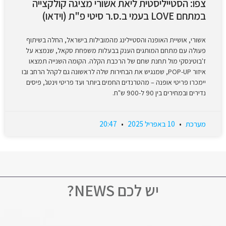
צפו: הסטייליסטית ליאת אשורי מציגה קולקצייה
במתחם LOVE בעמי ב.ס.ר סיטי פ"ת (וידאו)
אשורי, אושיית האופנה והסטיילינג מהמובילות בישראל, החלה בשיתוף
פעולה עם מתחם המותגים הענק בבעלות משפחת סקאל, שנמצא על
ז'בוטינסקי מול תחנת שחם של הרכבת הקלה. הקומה השנייה תמצאו
איזור POP-UP, שמנגיש את הבחירות שלה לראשונה גם לקהל הרחב ובו
יימכרו פריטי אופנה – מהטרנדים החמים ביותר ועד פריטי וינטג', פיסים
נדירים ובמחירים בין 90 ל-900 ש"ח.
מערכת
10 באפריל 2025
20:47
יש לכם NEWS?