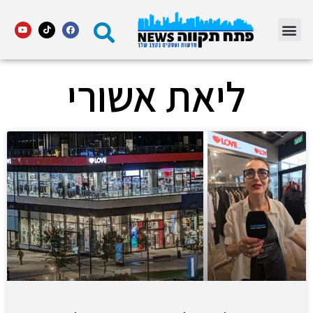
מדור STARS פתח תקווה
ליאת אשורי