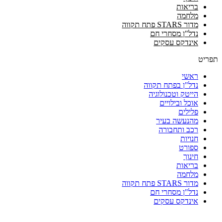
בריאות
מלחמה
מדור STARS פתח תקווה
נדל"ן מסחרי חם
אינדקס עסקים
תפריט
ראשי
נדל"ן בפתח תקווה
הייטק וטכנולוגיה
אוכל ובילויים
פלילים
מהנעשה בעיר
רכב ותחבורה
חנויות
ספורט
חינוך
בריאות
מלחמה
מדור STARS פתח תקווה
נדל"ן מסחרי חם
אינדקס עסקים