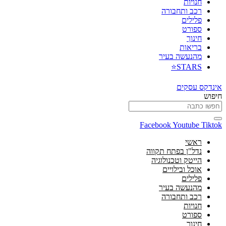
חנויות
רכב ותחבורה
פלילים
ספורט
חינוך
בריאות
מהנעשה בעיר
STARS⭐
אינדקס עסקים
חיפוש
Facebook
Youtube
Tiktok
ראשי
נדל"ן בפתח תקווה
הייטק וטכנולוגיה
אוכל ובילויים
פלילים
מהנעשה בעיר
רכב ותחבורה
חנויות
ספורט
חינוך