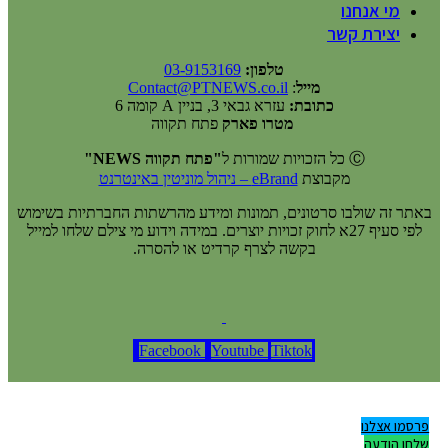
מי אנחנו
יצירת קשר
טלפון:
03-9153169
מייל
:
Contact@PTNEWS.co.il
כתובת:
עזרא גבאי 3, בניין A קומה 6
מטרו פארק
פתח תקווה
Ⓒ כל הזכויות שמורות ל
"פתח תקווה NEWS"
מקבוצת
eBrand – ניהול מוניטין באינטרנט
באתר זה שולבו סרטונים, תמונות ומידע מהרשתות החברתיות בשימוש
לפי סעיף 27א לחוק זכויות יוצרים. במידה וידוע מי צילם שלחו למייל
בקשה לצרף קרדיט או להסרה.
Facebook
Youtube
Tiktok
פרסמו אצלנו
שלחו הודעה