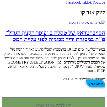
Facebook
Tiktok
Youtube
לינק אנד קו
הסייברטראק של טסלה ב"עופר הקניון הגדול"
פ"ת במסגרת יריד מכוניות לפני עליית המס
במשך שלושה ימים (10-12 בדצמבר) תוכלו להגיע לאיזור החניה מול
הפארק של החניון לצפות ברכב העתידני, שרק מעטים רכשו אותו בארץ,
עם תג מחיר של בין 1 ל-1.5 מיליון ש"ח. חוץ ממנו יהיו עוד עשרות דגמים
של רכבים חשמליים מודרניים, כמו: GEOMETRY ,GEELY ,AION,
סקייוול, האמר SUV, לינק אנד קו, וולבו, הונגצ'י, לימפ, אלפא רומיאו,
JEEP – ועוד.
מערכת
1 בדצמבר 2025
12:11
פרסמו אצלנו
יש לכם NEWS?