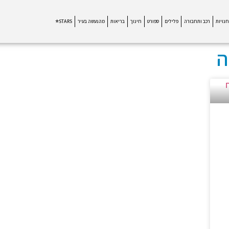
חנויות
רכב ותחבורה
פלילים
ספורט
חינוך
בריאות
מהנעשה בעיר
STARS⭐
ה