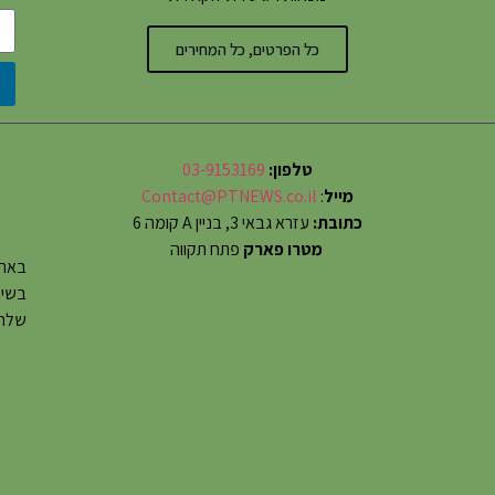
כל הפרטים, כל המחירים
טלפון:
03-9153169
מייל
:
Contact@PTNEWS.co.il
כתובת:
עזרא גבאי 3, בניין A קומה 6
מטרו פארק
פתח תקווה
באתר
שלחו