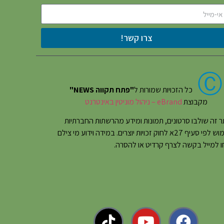
צרו קשר!
Ⓒ
כל הזכויות שמורות ל
"פתח תקווה NEWS"
מקבוצת
eBrand – ניהול מוניטין באינטרנט
 זה שולבו סרטונים, תמונות ומידע מהרשתות החברתיות
בשימוש לפי סעיף 27א לחוק זכויות יוצרים. במידה וידוע מי צילם
 למייל בקשה לצרף קרדיט או להסרה.