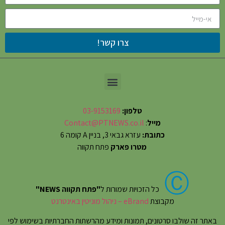
צרו קשר!
טלפון:
03-9153169
מייל
:
Contact@PTNEWS.co.il
כתובת:
עזרא גבאי 3, בניין A קומה 6
מטרו פארק
פתח תקווה
Ⓒ
כל הזכויות שמורות ל
"פתח תקווה NEWS"
מקבוצת
eBrand – ניהול מוניטין באינטרנט
באתר זה שולבו סרטונים, תמונות ומידע מהרשתות החברתיות בשימוש לפי