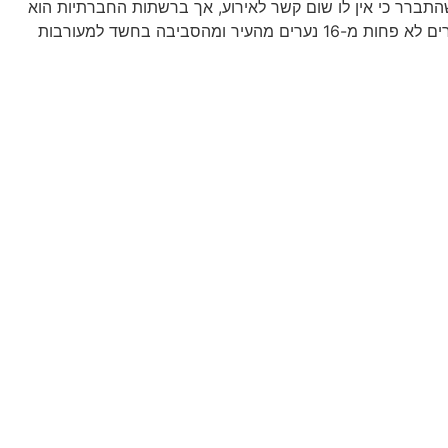
לאחר שהתברר כי אין לו שום קשר לאירוע, אך ברשתות החברתיות הוא
עדיין מותקף. אביו, מני אלופר, המוכר למשטרה מפתח תקווה, זועק: "הוא נער חף מפשע שפגוע מאוד מהרדיפה". בינתיים מעוכבים ונחקרים לא פחות מ-16 נערים מהעיר ומהסביבה בחשד למעורבות