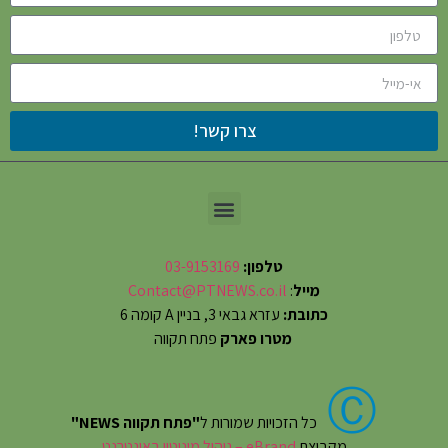
צרו קשר!
טלפון:
03-9153169
מייל
:
Contact@PTNEWS.co.il
כתובת:
עזרא גבאי 3, בניין A קומה 6
מטרו פארק
פתח תקווה
Ⓒ
כל הזכויות שמורות ל
"פתח תקווה NEWS"
מקבוצת
eBrand – ניהול מוניטין באינטרנט