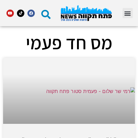
מדור STARS פתח תקווה
מס חד פעמי