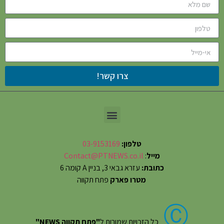
צרו קשר!
טלפון:
03-9153169
מייל
:
Contact@PTNEWS.co.il
כתובת:
עזרא גבאי 3, בניין A קומה 6
מטרו פארק
פתח תקווה
Ⓒ
כל הזכויות שמורות ל
"פתח תקווה NEWS"