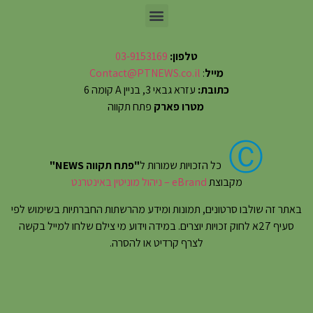
טלפון:
03-9153169
מייל
:
Contact@PTNEWS.co.il
כתובת:
עזרא גבאי 3, בניין A קומה 6
מטרו פארק
פתח תקווה
Ⓒ
כל הזכויות שמורות ל
"פתח תקווה NEWS"
מקבוצת
eBrand – ניהול מוניטין באינטרנט
באתר זה שולבו סרטונים, תמונות ומידע מהרשתות החברתיות בשימוש לפי
סעיף 27א לחוק זכויות יוצרים. במידה וידוע מי צילם שלחו למייל בקשה
לצרף קרדיט או להסרה.