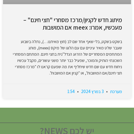
מיתוג חדש לקניון/מרכז מסחרי "חצי חינם" –
מעכשיו, אמרו: meex אם המושבות
בשקט-בשקט, בלי שאף אחד שם לב (חוץ מאיתנו…), נתלה בשבוע
שעבר שלט מאיר עיניים עם עם הלוגו של מיקס (meex), מותג
המתחמים המסחריים של הזרוע הנדל"נית בחצי חינם. המתחם המסחרי
השכונתי הותיק והמוכר, שפעיל כבר יותר משני עשורים, מקבל עכשיו
ניחוח חדש עם שם חדש שיחליף את מה שפעם קראנו לו "מרכז מסחרי
חצי חינם/אם המושבות", או "קניון אם המושבות".
מערכת
3 במרץ 2024
1:54
יש לכם NEWS?