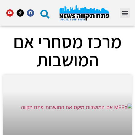
מדור STARS פתח תקווה
מרכז מסחרי אם
המושבות