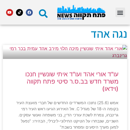
מדור STARS פתח תקווה
נגה אהד
עו"ד אורי אהד ועו"ד איתי שונשיין חנכו
משרד חדש בב.ס.ר סיטי פתח תקווה
(וידאו)
אמש (25.6) נחנכו המשרדים החדשים של חברי מועצת העיר
בקומה ה-18 של מגדל C. אל האירוע הגיעו ראש העיר רמי
גרינברג, צמרת לשכת עורכי הדין, בני משפחה ואנשי עסקים.
השניים, שנבחרו על הטיקט החילוני-ליברלי, הבהירו: "נפעל
למען מערך היסעים ומסחר בשבת"