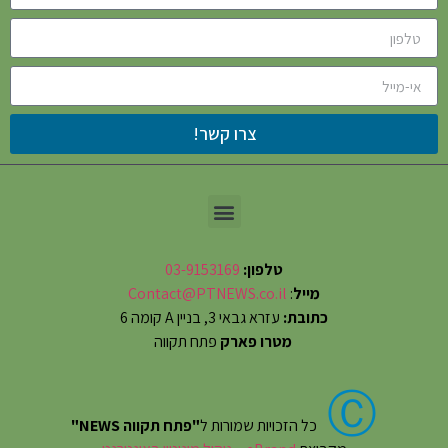
צרו קשר!
טלפון:
03-9153169
מייל
:
Contact@PTNEWS.co.il
כתובת:
עזרא גבאי 3, בניין A קומה 6
מטרו פארק
פתח תקווה
Ⓒ
כל הזכויות שמורות ל
"פתח תקווה NEWS"