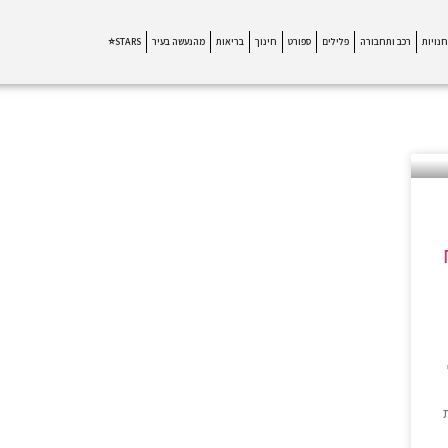
חנויות
רכב ותחבורה
פלילים
ספורט
חינוך
בריאות
מהנעשה בעיר
STARS⭐
תיחת