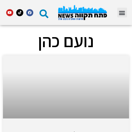
מדור STARS פתח תקווה
נועם כהן