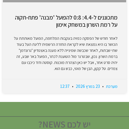
מתכוננים ל-4.4: 0:8 להפועל 'מבנה' פתח-תקוה
על רמת השרון במשחק אימון
לאחר חודש של הפסקה כפויה בעקבות המלחמה, הפועל מאותתת על
הכושר בו היא נמצאת שיא לקראת החזרה הרשמית לליגת העל בעוד
שתי שבתות, לאחר שכבשה שמינייה ללא מענה באצטדיון "גרונדמן"
ברמת השרון. נכון, שבטרנר מול הטוענת לכתר, הפועל באר שבע, זה
יהיה סרט אחר, אבל יש כאן הצהרת מוכנות. קוסטה ודוד כיכבו עם
צמדים. טל קקון, הבן של מוטי, כבש גם הוא.
מערכת
23 במרץ 2026
12:37
יש לכם NEWS?