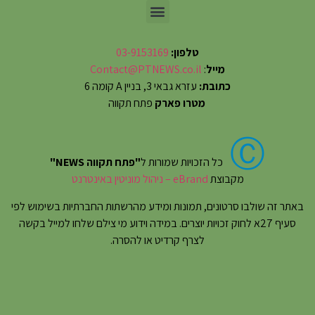
טלפון:
03-9153169
מייל
:
Contact@PTNEWS.co.il
כתובת:
עזרא גבאי 3, בניין A קומה 6
מטרו פארק
פתח תקווה
Ⓒ
כל הזכויות שמורות ל
"פתח תקווה NEWS"
מקבוצת
eBrand – ניהול מוניטין באינטרנט
באתר זה שולבו סרטונים, תמונות ומידע מהרשתות החברתיות בשימוש לפי
סעיף 27א לחוק זכויות יוצרים. במידה וידוע מי צילם שלחו למייל בקשה
לצרף קרדיט או להסרה.