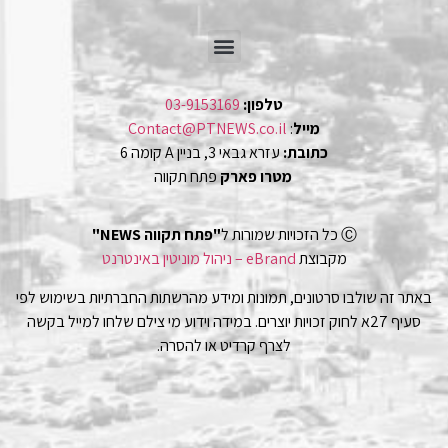
טלפון:
03-9153169
מייל
:
Contact@PTNEWS.co.il
כתובת:
עזרא גבאי 3, בניין A קומה 6
מטרו פארק
פתח תקווה
Ⓒ כל הזכויות שמורות ל
"פתח תקווה NEWS"
מקבוצת
eBrand – ניהול מוניטין באינטרנט
באתר זה שולבו סרטונים, תמונות ומידע מהרשתות החברתיות בשימוש לפי
סעיף 27א לחוק זכויות יוצרים. במידה וידוע מי צילם שלחו למייל בקשה
לצרף קרדיט או להסרה.