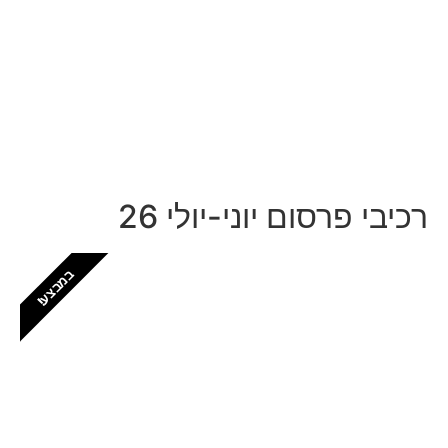
לכל עסק יש סיפור מעניין, אז למה שהוא לא יופיע
כאן?
התקשרו ל: 03-9153169
רכיבי פרסום יוני-יולי 26
במבצע!
חזקים בפתח תקווה
יש לכם עסק בפתח תקווה? זה המקום שלכם
לתפוס נוכחות דיגיטלית לוקאלית