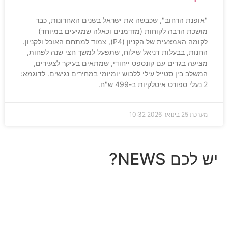
"אופנת הרחוב", שכבשה את ישראל בשנים האחרונות, כבר
מושכת הרבה לקוחות (מזדמנים וכאלה שמגיעים במיוחד)
לקומה האמצעית של הקניון (P4), צמוד למתחם האוכל ולקניון.
החנות, בבעלות דניאל שילוח, שתפעל למשך חצי שנה לפחות,
מציעה בגדים עם קונספט ייחודי, שמתאים בעיקר לצעירים,
המשלב בין סטייל עילי ללבוש יומיומי במחירים נגישים. לדוגמא:
2 נעלי ספורט איטלקיות ב-499 ש"ח.
מערכת
25 בינואר 2026
10:32
יש לכם NEWS?
מחכים לשמוע מה חדש אצלך