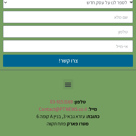
צרו קשר!
טלפון:
03-9153169
מייל
:
Contact@PTNEWS.co.il
כתובת:
עזרא גבאי 3, בניין A קומה 6
מטרו פארק
פתח תקווה